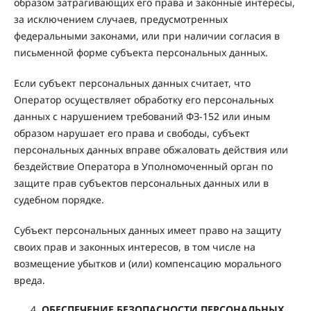
образом затрагивающих его права и законные интересы,
за исключением случаев, предусмотренных
федеральными законами, или при наличии согласия в
письменной форме субъекта персональных данных.
Если субъект персональных данных считает, что
Оператор осуществляет обработку его персональных
данных с нарушением требований ФЗ-152 или иным
образом нарушает его права и свободы, субъект
персональных данных вправе обжаловать действия или
бездействие Оператора в Уполномоченный орган по
защите прав субъектов персональных данных или в
судебном порядке.
Субъект персональных данных имеет право на защиту
своих прав и законных интересов, в том числе на
возмещение убытков и (или) компенсацию морального
вреда.
ОБЕСПЕЧЕНИЕ БЕЗОПАСНОСТИ ПЕРСОНАЛЬНЫХ