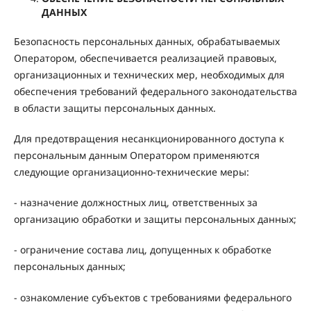
ДАННЫХ
Безопасность персональных данных, обрабатываемых
Оператором, обеспечивается реализацией правовых,
организационных и технических мер, необходимых для
обеспечения требований федерального законодательства
в области защиты персональных данных.
Для предотвращения несанкционированного доступа к
персональным данным Оператором применяются
следующие организационно-технические меры:
- назначение должностных лиц, ответственных за
организацию обработки и защиты персональных данных;
- ограничение состава лиц, допущенных к обработке
персональных данных;
- ознакомление субъектов с требованиями федерального