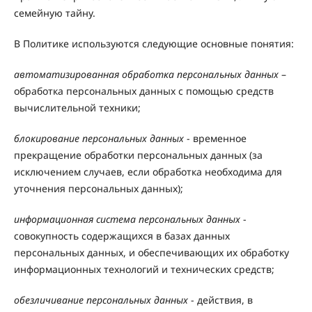
семейную тайну.
В Политике используются следующие основные понятия:
автоматизированная обработка персональных данных
–
обработка персональных данных с помощью средств
вычислительной техники;
блокирование персональных данных
- временное
прекращение обработки персональных данных (за
исключением случаев, если обработка необходима для
уточнения персональных данных);
информационная система персональных данных
-
совокупность содержащихся в базах данных
персональных данных, и обеспечивающих их обработку
информационных технологий и технических средств;
обезличивание персональных данных
- действия, в