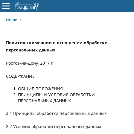
Home
/
Политика компании в отношении обработки
персональных данных
Ростов-на-Дону, 2017 г.
СОДЕРЖАНИЕ
ОБЩИЕ ПОЛОЖЕНИЯ
ПРИНЦИПЫ И УСЛОВИЯ ОБРАБОТКИ
ПЕРСОНАЛЬНЫХ ДАННЫХ
2.1 Принципы обработки персональных данных
2.2 Условия обработки персональных данных