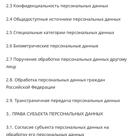
2.3 Конфиденциальность персональных данных
2.4 Общедоступные источники персональных данных
2.5 Специальные категории персональных данных
2.6 Биометрические персональные данные
2.7 Поручение обработки персональных данных другому
лицу
2.8. Обработка персональных данных граждан
Российской Федерации
2.9. Трансграничная передача персональных данных
3.. ПРАВА СУБЪЕКТА ПЕРСОНАЛЬНЫХ ДАННЫХ
3.1. Согласие субъекта персональных данных на
обработку его персональных данных