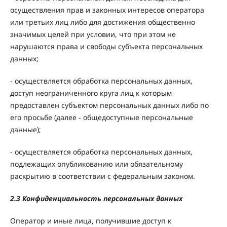
осуществления прав и законных интересов оператора
или третьих лиц либо для достижения общественно
значимых целей при условии, что при этом не
нарушаются права и свободы субъекта персональных
данных;
- осуществляется обработка персональных данных,
доступ неограниченного круга лиц к которым
предоставлен субъектом персональных данных либо по
его просьбе (далее - общедоступные персональные
данные);
- осуществляется обработка персональных данных,
подлежащих опубликованию или обязательному
раскрытию в соответствии с федеральным законом.
2.3 Конфиденциальность персональных данных
Оператор и иные лица, получившие доступ к