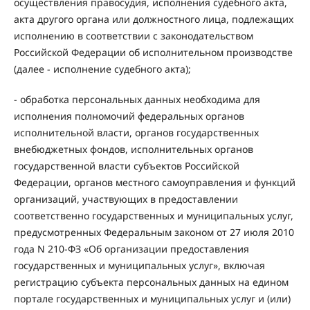
осуществления правосудия, исполнения судебного акта,
акта другого органа или должностного лица, подлежащих
исполнению в соответствии с законодательством
Российской Федерации об исполнительном производстве
(далее - исполнение судебного акта);
- обработка персональных данных необходима для
исполнения полномочий федеральных органов
исполнительной власти, органов государственных
внебюджетных фондов, исполнительных органов
государственной власти субъектов Российской
Федерации, органов местного самоуправления и функций
организаций, участвующих в предоставлении
соответственно государственных и муниципальных услуг,
предусмотренных Федеральным законом от 27 июля 2010
года N 210-ФЗ «Об организации предоставления
государственных и муниципальных услуг», включая
регистрацию субъекта персональных данных на едином
портале государственных и муниципальных услуг и (или)