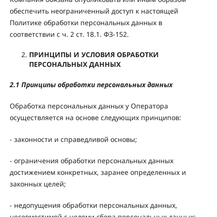
обеспечить неограниченный доступ к настоящей
Политике обработки персональных данных в
соответствии с ч. 2 ст. 18.1. ФЗ-152.
ПРИНЦИПЫ И УСЛОВИЯ ОБРАБОТКИ
ПЕРСОНАЛЬНЫХ ДАННЫХ
2.1 Принципы обработки персональных данных
Обработка персональных данных у Оператора
осуществляется на основе следующих принципов:
- законности и справедливой основы;
- ограничения обработки персональных данных
достижением конкретных, заранее определенных и
законных целей;
- недопущения обработки персональных данных,
несовместимой с целями сбора персональных данных;