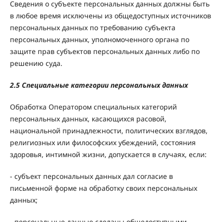
Сведения о субъекте персональных данных должны быть
в любое время исключены из общедоступных источников
персональных данных по требованию субъекта
персональных данных, уполномоченного органа по
защите прав субъектов персональных данных либо по
решению суда.
2.5 Специальные категории персональных данных
Обработка Оператором специальных категорий
персональных данных, касающихся расовой,
национальной принадлежности, политических взглядов,
религиозных или философских убеждений, состояния
здоровья, интимной жизни, допускается в случаях, если:
- субъект персональных данных дал согласие в
письменной форме на обработку своих персональных
данных;
- персональные данные сделаны общедоступными